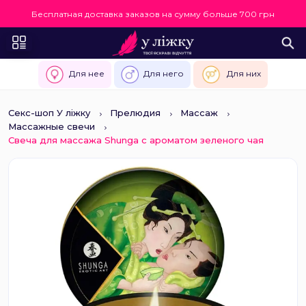
Бесплатная доставка заказов на сумму больше 700 грн
Для нее
Для него
Для них
Секс-шоп У ліжку
Прелюдия
Массаж
Массажные свечи
Свеча для массажа Shunga с ароматом зеленого чая