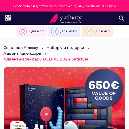
Бесплатная доставка заказов на сумму больше 700 грн
Для нее
Для него
Для них
Секс-шоп У ліжку
Наборы и подарки
Адвент календарь
Адвент-календарь DELUXE 2024 Satisfyer