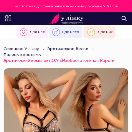
Бесплатная доставка заказов на сумму больше 700 грн
Для нее
Для него
Для них
Секс-шоп У ліжку
Эротическое белье
Ролевые костюмы
Эротический комплект JSY «Изобретательная Кэрол»