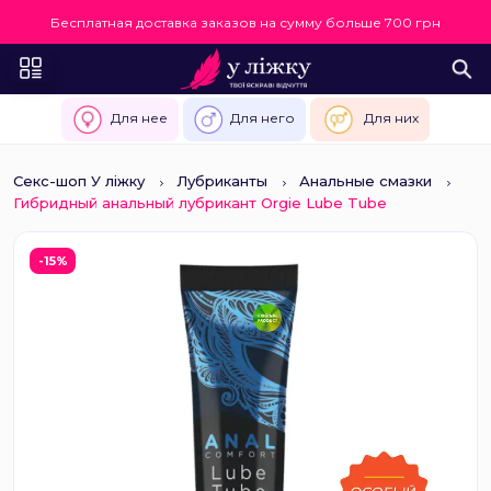
Бесплатная доставка заказов на сумму больше 700 грн
Для нее
Для него
Для них
Секс-шоп У ліжку
Лубриканты
Анальные смазки
Гибридный анальный лубрикант Orgie Lube Tube
-15%