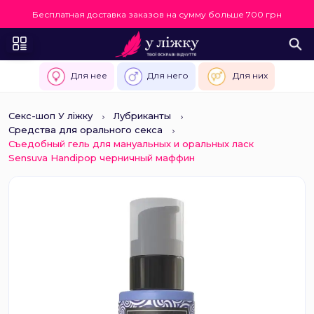
Бесплатная доставка заказов на сумму больше 700 грн
Для нее
Для него
Для них
Секс-шоп У ліжку
Лубриканты
Средства для орального секса
Съедобный гель для мануальных и оральных ласк
Sensuva Handipop черничный маффин