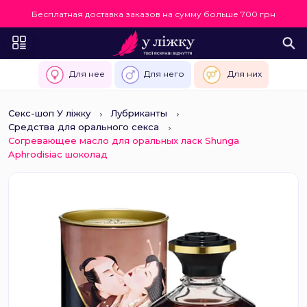
Бесплатная доставка заказов на сумму больше 700 грн
Для нее
Для него
Для них
Секс-шоп У ліжку
Лубриканты
Средства для орального секса
Согревающее масло для оральных ласк Shunga
Aphrodisiac шоколад