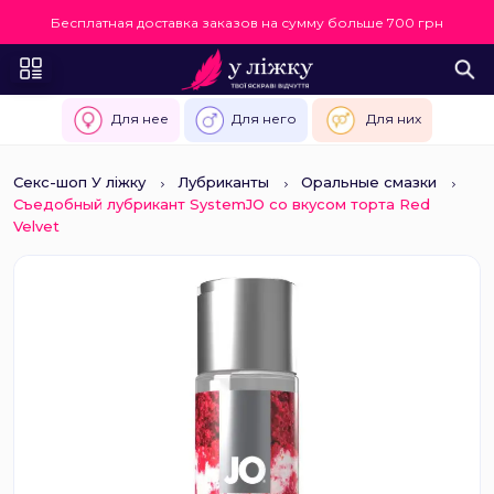
Бесплатная доставка заказов на сумму больше 700 грн
Для нее
Для него
Для них
Секс-шоп У ліжку
Лубриканты
Оральные смазки
Съедобный лубрикант SystemJO со вкусом торта Red
Velvet