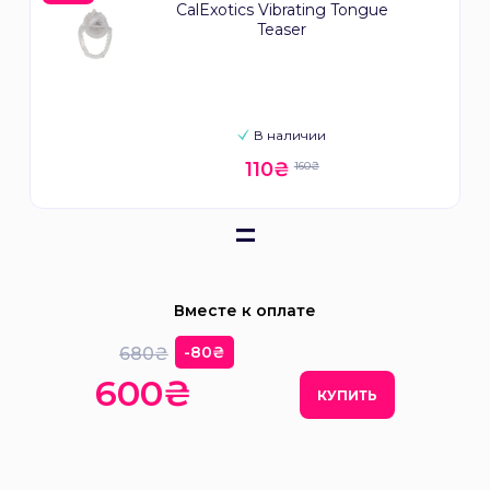
CalExotics Vibrating Tongue
Teaser
В наличии
110₴
160₴
=
Вместе к оплате
-80₴
680₴
600₴
КУПИТЬ