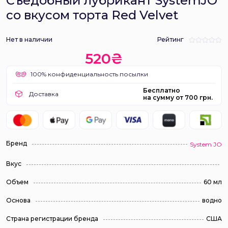
Съедобный лубрикант SystemJO
со вкусом торта Red Velvet
Нет в наличии
Рейтинг
520₴
100% конфиденциальность посылки
Бесплатно
Доставка
на сумму от 700 грн.
Бренд
System JO
Вкус
Объем
60 мл
Основа
водно
Страна регистрации бренда
США