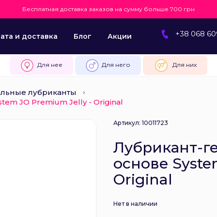
Бесплатная доставка заказов на сумму больше 700 грн
+38 068 60
ата и доставка
Блог
Акции
Для нее
Для него
Для них
альные лубриканты
em JO Premium Jelly - Original
Артикул: 10011723
Лубрикант-г
основе Syste
Original
Нет в наличии