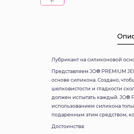
Опи
Лубрикант на силиконовой основе
Представляем JO® PREMIUM JELL
основе силикона. Создано, чтобы
шелковистости и гладкости ско
должен испытать каждый. JO® P
использованием силикона толь
подаренным этим средством, ко
Достоинства: