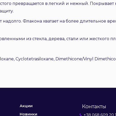
густого превращается в легкий и нежный. Покрывает
ащиту.
т надолго. Флакона хватает на более длительное вр
овленными из стекла, дерева, стали или жесткого пл
loxane, Cyclotetrasiloxane, Dimethicone/Vinyl Dimethi
Контакты
Акции
Новинки
+38 068 609 20 