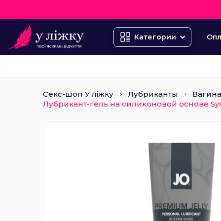
Опл
Категории
Секс-шоп У ліжку
Лубриканты
Вагин
Лубрикант-гель на силиконовой основе Syst