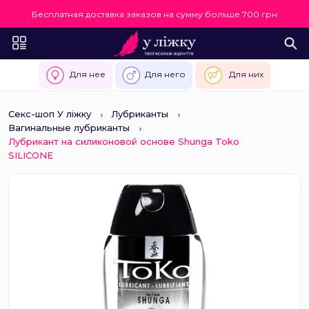
Бесплатная доставка заказов на сумму больше 700 грн
Для нее
Для него
Для них
Секс-шоп У ліжку
Лубриканты
Вагинальные лубриканты
Лубрикант на силиконовой основе Shunga Toko
SILICONE