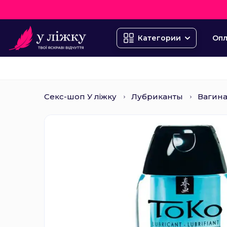
Опл
Категории
Секс-шоп У ліжку
Лубриканты
Вагин