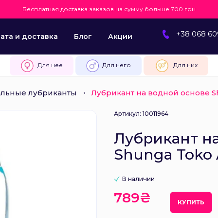
Бесплатная доставка заказов на сумму больше 700 грн
+38 068 60
ата и доставка
Блог
Акции
Для нее
Для него
Для них
альные лубриканты
Лубрикант на водной основе 
Артикул: 10011964
Лубрикант н
Shunga Toko
В наличии
789₴
КУПИТЬ