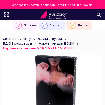
Бесплатная доставка заказов на сумму больше 700 грн
Для нее
Для него
Для них
Секс-шоп У ліжку
БДСМ игрушки
БДСМ фиксаторы
Наручники для BDSM
Наручники с перьев MARABOU HANDCUFFS