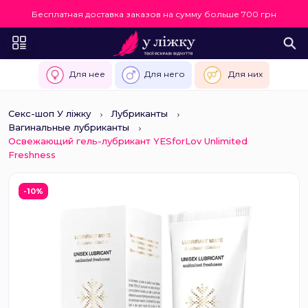
Бесплатная доставка заказов на сумму больше 700 грн
Для нее
Для него
Для них
Секс-шоп У ліжку
Лубриканты
Вагинальные лубриканты
Освежающий гель-лубрикант YESforLov Unlimited
Freshness
-10%