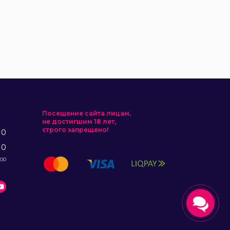
Посещение сайта лицам,
не достигшим 18 лет,
строго запрещено!
10
10
:00