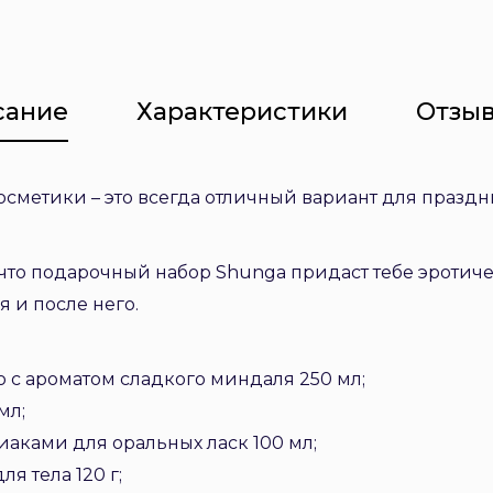
сание
Характеристики
Отзыв
метики – это всегда отличный вариант для праздн
 что подарочный набор Shunga придаст тебе эротич
 и после него.
о с ароматом сладкого миндаля 250 мл;
мл;
иаками для оральных ласк 100 мл;
я тела 120 г;