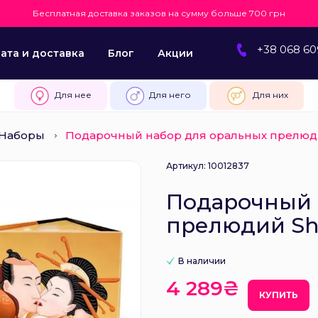
Бесплатная доставка заказов на сумму больше 700 грн
+38 068 60
ата и доставка
Блог
Акции
Для нее
Для него
Для них
Наборы
Подарочный набор для оральных прелюди
Артикул: 10012837
Подарочный 
прелюдий Shu
В наличии
4 289₴
КУПИТЬ