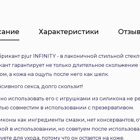
сание
Характеристики
Отзыв
кант pjur INFINITY - в лаконичной стильной стекл
ант гарантирует не только длительное скольжение в
, а кожа на ощупь после него как шелк.
ивного секса, долго скользит!
 но использовать его с игрушками из силикона не р
тью совместим в использовании с презервативом.
иконы как ингредиенты смазки, нет консервантов, о
й в использовании, но советуем после использован
те для ухода, потому что он остается на коже.