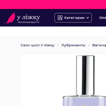
Опл
Категории
Секс-шоп У ліжку
Лубриканты
Вагин