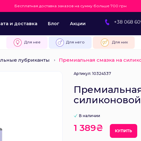
Бесплатная доставка заказов на сумму больше 700 грн
+38 068 60
ата и доставка
Блог
Акции
Для нее
Для него
Для них
альные лубриканты
Премиальная смазка на силико
Артикул: 10324537
Премиальная
силиконовой 
В наличии
1 389₴
КУПИТЬ