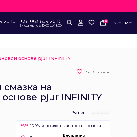
9 20 10
+38 063 609 20 10
0
Укр
Рус
Ежедневно с 10:00 до 18:00
новой основе pjur INFINITY
В избранное
 смазка на
основе pjur INFINITY
Рейтинг
100% конфиденциальность посылки
Бесплатно