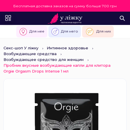
Бесплатная доставка заказов на сумму больше 700 грн
Для нее
Для него
Для них
Секс-шоп У ліжку
Интимное здоровье
Возбуждающие средства
Возбуждающее средство для женщин
Пробник вкусные возбуждающие капли для клитора
Orgie Orgasm Drops Intense 1 мл