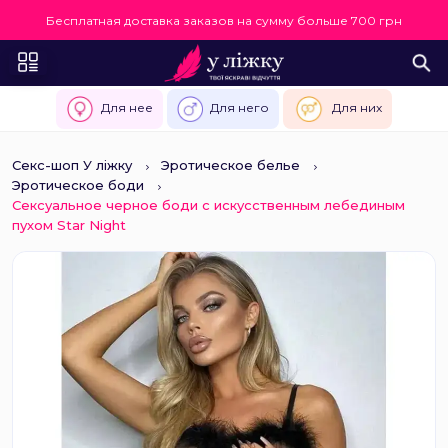
Бесплатная доставка заказов на сумму больше 700 грн
Для нее
Для него
Для них
Секс-шоп У ліжку
Эротическое белье
Эротическое боди
Сексуальное черное боди с искусственным лебединым
пухом Star Night