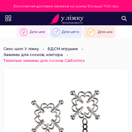
Бесплатная доставка заказов на сумму больше 700 грн
Для нее
Для него
Для них
Секс-шоп У ліжку
БДСМ игрушки
Зажимы для сосков, клитора
Тяжелые зажимы для сосков CalExotics