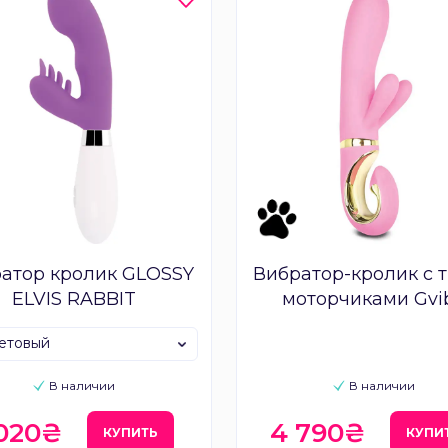
атор кролик GLOSSY
Вибратор-кролик с 
ELVIS RABBIT
моторчиками Gvi
Grabbit - Candy P
етовый
В наличии
В наличии
 020₴
4 790₴
КУПИТЬ
КУПИ