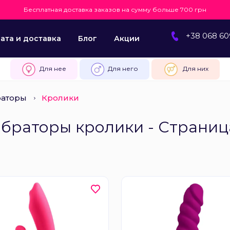
Бесплатная доставка заказов на сумму больше 700 грн
+38 068 60
ата и доставка
Блог
Акции
Для нее
Для него
Для них
раторы
Кролики
браторы кролики - Страниц