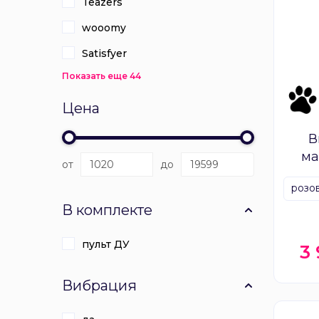
Teazers
wooomy
Satisfyer
Показать еще 44
Цена
В
ма
от
до
розо
В комплекте
пульт ДУ
3
Вибрация