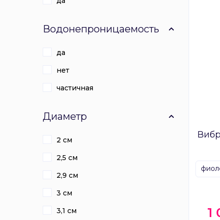
да
Водонепроницаемость
да
нет
частичная
Диаметр
Вибр
2 см
2,5 см
фиол
2,9 см
3 см
1
3,1 см