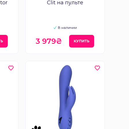
tor
Clit на пульте
В наличии
3 979₴
ТЬ
КУПИТЬ