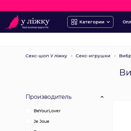
Опл
Категории
Секс-шоп У ліжку
Секс-игрушки
Виб
Ви
Производитель
BeYourLover
Je Joue