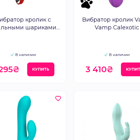
ибратор кролик с
Вибратор кролик Va
альными шариками
Vamp Calexotic
 REVOLUTION HERA
В наличии
В наличии
 295₴
3 410₴
КУПИТЬ
КУПИ