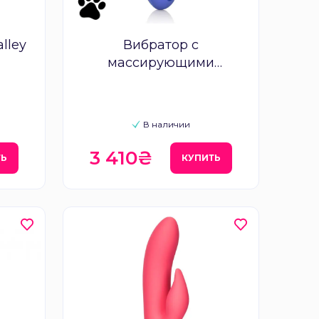
lley
Вибратор с
массирующими
шариками CalExotics
Beverly Hills Bunny
В наличии
3 410₴
ТЬ
КУПИТЬ