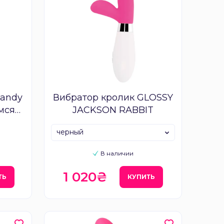
candy
Вибратор кролик GLOSSY
мся
JACKSON RABBIT
стком
черный
В наличии
1 020₴
ТЬ
КУПИТЬ