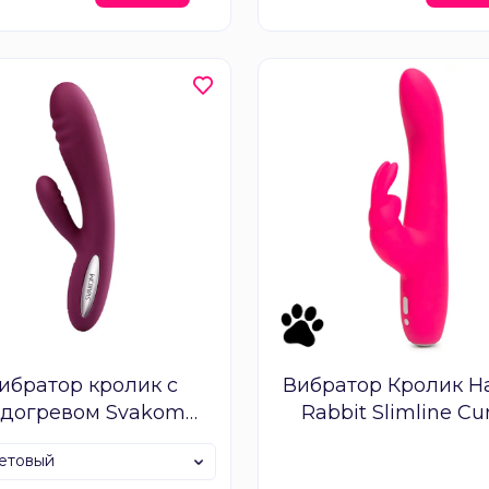
ибратор кролик с
Вибратор Кролик H
одогревом Svakom
Rabbit Slimline Cu
Adonis
етовый