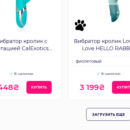
ибратор кролик с
Вибратор кролик Lo
тацией CalExotics
Love HELLO RABB
Enchanted Lover
фиолетовый
В наличии
В наличии
 448₴
3 199₴
КУПИТЬ
КУПИТ
ЗАГРУЗИТЬ ЕЩЕ