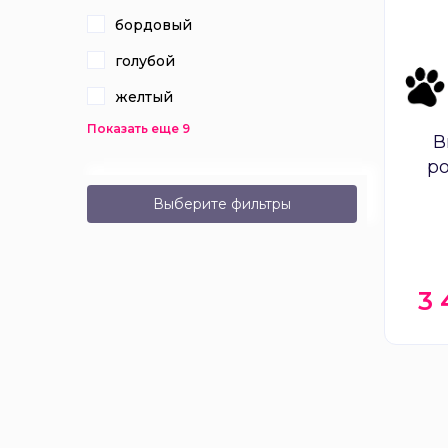
бордовый
голубой
желтый
Показать еще 9
В
ро
Выберите фильтры
3