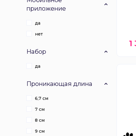
Мобильное
приложение
да
нет
1
Набор
да
Проникающая длина
6,7 см
7 см
8 см
9 см