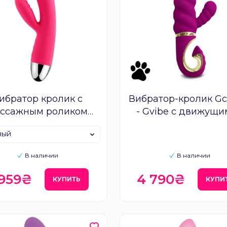
ибратор кролик с
Вибратор-кролик G
ссажным роликом
- Gvibe с движущи
Svakom Trysta
клиторальным отро
вый
В наличии
В наличии
 959₴
4 790₴
КУПИТЬ
КУПИ