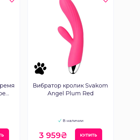
тремя
Вибратор кролик Svakom
be
Angel Plum Red
ink
В наличии
3 959₴
ТЬ
КУПИТЬ