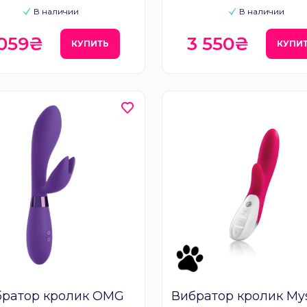
В наличии
В наличии
 059₴
3 550₴
КУПИТЬ
КУПИ
братор кролик OMG
Вибратор кролик Mys