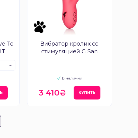
ve To
Вибратор кролик со
IT
стимуляцией G San
Francisco Sweetheart
Calexotic
В наличии
3 410₴
Ь
КУПИТЬ